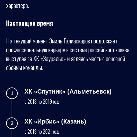
характера.
Настоящее время
На текущий момент Эмиль Галиаскаров продолжает
профессиональную карьеру в системе российского хоккея,
выступая за ХК «Зауралье» и являясь частью основной
обоймы команды.
ХК «Спутник» (Альметьевск)
с 2018 по 2019 год
ХК «Ирбис» (Казань)
с 2019 по 2021 год