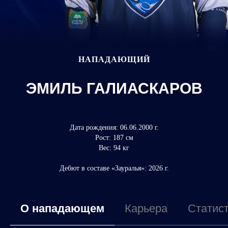
НАПАДАЮЩИЙ
ЭМИЛЬ ГАЛИАСКАРОВ
Дата рождения: 06.06.2000 г.
Рост: 187 см
Вес: 94 кг
Дебют в составе «Зауралья»: 2026 г.
О нападающем
Карьера
Статис