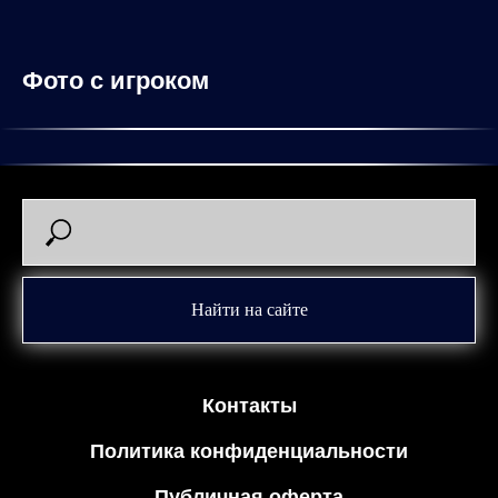
Фото с игроком
Найти на сайте
Контакты
Политика конфиденциальности
Публичная оферта