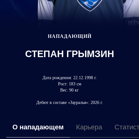
НАПАДАЮЩИЙ
СТЕПАН ГРЫМЗИН
Дата рождения: 22.12.1998 г.
Рост: 183 см
Вес: 90 кг
Дебют в составе «Зауралья»: 2026 г.
О нападающем
Карьера
Статис