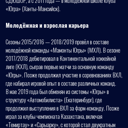
СДЮШОР, а с 2011 года — в молодёжной школе клуба
«Югра» (Ханты-Мансийск).
Молодёжная и взрослая карьера
Сезоны 2015/2016 — 2018/2019 провёл в составе
молодёжной команды «Мамонты Югры» (МХЛ). В сезоне
2017/2018 дебютировал в Континентальной хоккейной
лиге (КХЛ), сыграв первые матчи за основную команду
«Югры». Позже продолжил участие в соревнованиях ВХЛ,
где набирал игровой опыт в составе различных команд.
В мае 2019 года был обменян из системы «Югры» в
структуру «Автомобилиста» (Екатеринбург), где
продолжил выступления в ВХЛ за фарм-команду. Позже
играл за клубы чемпионата Казахстана, включая
«Темиртау» и «Сарыарку», с которой стал двукратным