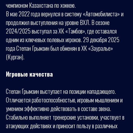
чемпионом Казахстана по хоккею.
В мае 2022 года вернулся в систему «Автомобилиста» и
продолжил выступления на уровне ВХЛ. В сезоне
2024/2025 выступал за ХК «Тамбов», где оставался
одним из ключевых полевых игроков. 29 декабря 2025
года Степан Грымзин был обменян в ХК «Зауралье»
(Курган).
Игровые качества
Степан Грымзин выступает на позиции нападающего.
Отличается работоспособностью, игровым мышлением и
умением эффективно действовать в составе звена.
Стабильно выполняет тренерские установки, участвует в
атакующих действиях и приносит пользу в различных