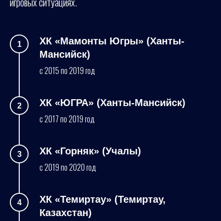
игровых ситуациях.
ХК «Мамонты Югры» (Ханты-
Мансийск)
с 2015 по 2019 год
ХК «ЮГРА» (Ханты-Мансийск)
с 2017 по 2019 год
ХК «Горняк» (Учалы)
с 2019 по 2020 год
ХК «Темиртау» (Темиртау,
Казахстан)