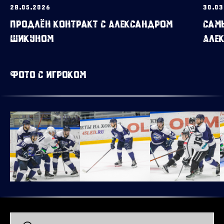
28.05.2026
30.03
Продлён контракт с Александром
Сам
Шикуном
Але
Фото с игроком