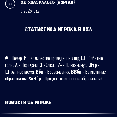
ХК «Зауралье» (Курган)
с 2025 года
Статистика игрока в ВХЛ
#
- Номер,
И
- Количество проведенных игр,
Ш
- Забитые
голы,
А
- Передачи,
О
- Очки,
+/-
- Плюс/минус,
Штр
-
Штрафное время,
Вбр
- Вбрасывания,
ВВбр
- Выигранные
вбрасывания,
%Вбр
- Процент выигранных вбрасываний
Новости об игроке